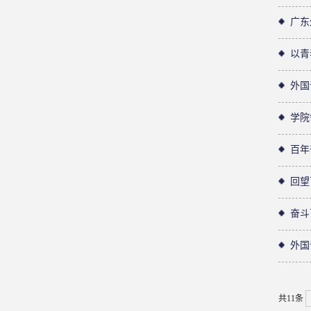
广东
以青
外国
学院
百年
回望
奋斗
外国
共11条