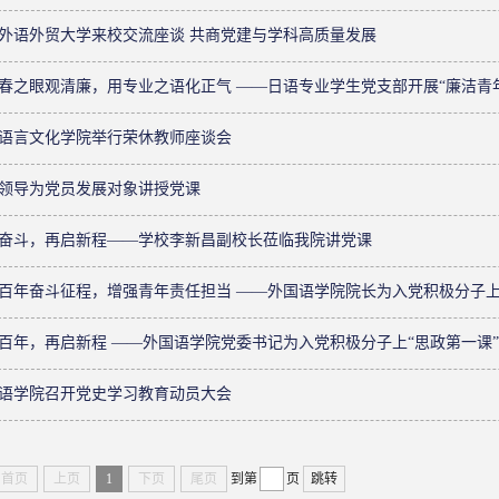
外语外贸大学来校交流座谈 共商党建与学科高质量发展
春之眼观清廉，用专业之语化正气 ——日语专业学生党支部开展“廉洁青
语言文化学院举行荣休教师座谈会
领导为党员发展对象讲授党课
奋斗，再启新程——学校李新昌副校长莅临我院讲党课
百年奋斗征程，增强青年责任担当 ——外国语学院院长为入党积极分子上
百年，再启新程 ——外国语学院党委书记为入党积极分子上“思政第一课”
语学院召开党史学习教育动员大会
首页
上页
1
下页
尾页
到第
页
跳转