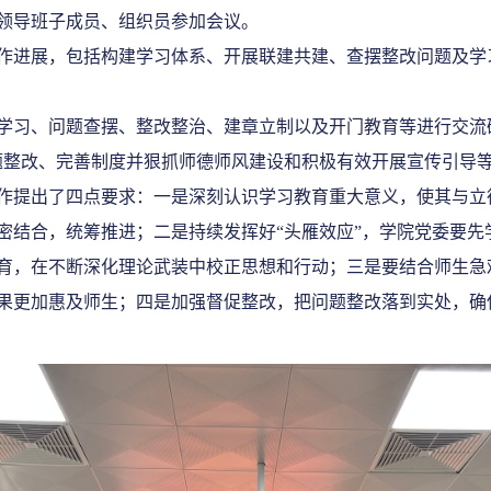
领导班子成员、组织员
参加会议
。
作进展，包括构建学习体系、开展联建共建、查摆整改问题及
学
学习、
问题
查摆、整改整治、建章立制以及开门教育等进行交流
题整改
、
完善制度并狠抓师德师风建设
和积极有效开展宣传引导
作提出了四点要求：一是深刻认识学习教育重大意义，使其与立
密结合，统筹推进；二是持续发挥好
“
头雁效应
”
，
学院党委要先
育，在不断深化理论武装中校正思想和行动；三是要结合师生急
果更加
惠及师生；四是加强督促整改，把问题整改落到实处，确