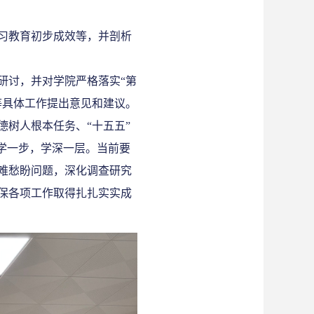
习教育初步
成效
等
，并剖析
研讨，并对学院严格
落实
“第
等具体工作提出意见和建议。
德树人根本任务、
“
十五五
”
学一步，学深一层。当前要
难愁盼问题，深化调查研究
保各项工作取得扎扎实实成