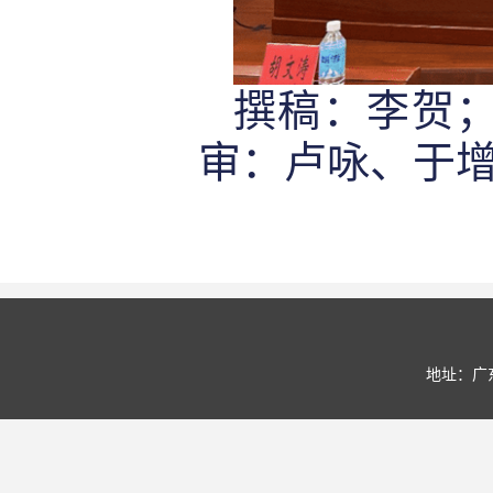
撰稿：李贺
审：
卢咏、于
地址：广