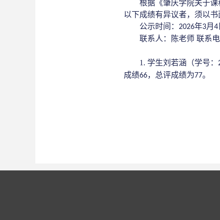
根据《肇庆学院关于课
以下成绩有异议者，须以书
公示时间：
年
月
202
6
3
4
联系人：陈老师
联系电
1.
学生
刘若涵
（学号：
成绩
，总评成绩为
。
66
77