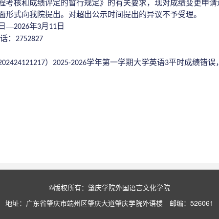
程考核和成绩评定的暂行规定》的有关要求，现对成绩变更申请
面形式向我院提出。对超出公示时间提出的异议不予受理。
日
—
年
月
日
202
6
3
11
话：
2752827
）
学年第
一
学期
大学英语
平时
成绩错误
202424121217
202
5
-202
6
3
©版权所有：肇庆学院外国语言文化学院
地址：广东省肇庆市端州区肇庆大道肇庆学院外语楼 邮编：526061