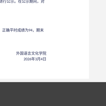
进行公示。在公示期间，对
，正确
平时
成绩为
，期末
94
外国语言文化学院
年
月
日
202
6
3
4