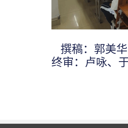
撰稿：郭美华
终审：卢咏、